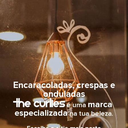
Encaracoladas
Agora há um
sítio especializado
para si
Encaracoladas, crespas e
onduladas
The Curlies
marca
é uma
especializada
na tua beleza.