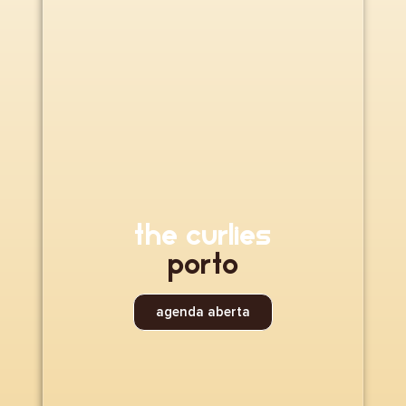
the curlies
Porto
agenda aberta