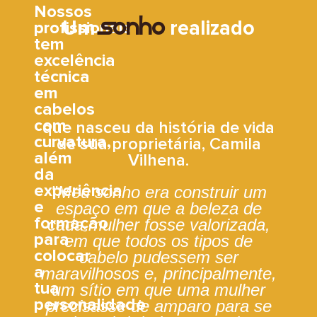
Nossos
Um
realizado
Sonho
profissionais
tem
excelência
técnica
em
cabelos
com
que nasceu da história de vida
curvatura,
de sua proprietária, Camila
além
Vilhena.
da
experiência
"Meu sonho era construir um
e
espaço em que a beleza de
formação
cada mulher fosse valorizada,
para
em que todos os tipos de
colocar
cabelo pudessem ser
a
maravilhosos e, principalmente,
tua
um sítio em que uma mulher
personalidade
precisasse de amparo para se