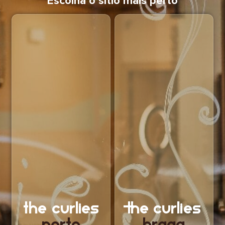
Escolha o sítio mais perto
the curlies
The Curlies
Porto
Braga