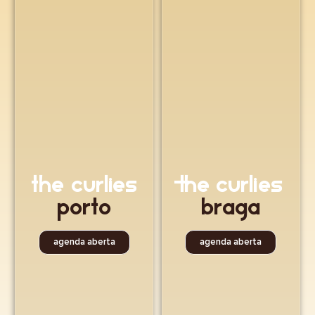
the curlies
The Curlies
Porto
Braga
agenda aberta
agenda aberta